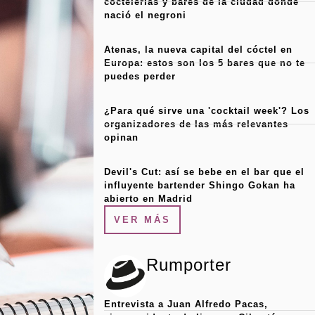
coctelerías y bares de la ciudad donde
nació el negroni
Atenas, la nueva capital del cóctel en
Europa: estos son los 5 bares que no te
puedes perder
¿Para qué sirve una 'cocktail week'? Los
organizadores de las más relevantes
opinan
Devil's Cut: así se bebe en el bar que el
influyente bartender Shingo Gokan ha
abierto en Madrid
VER MÁS
Rumporter
Entrevista a Juan Alfredo Pacas,