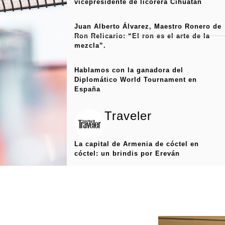
vicepresidente de licorera Cihuatán
Juan Alberto Álvarez, Maestro Ronero de
Ron Relicario: “El ron es el arte de la
mezcla”.
Hablamos con la ganadora del
Diplomático World Tournament en
España
Traveler
La capital de Armenia de cóctel en
cóctel: un brindis por Ereván