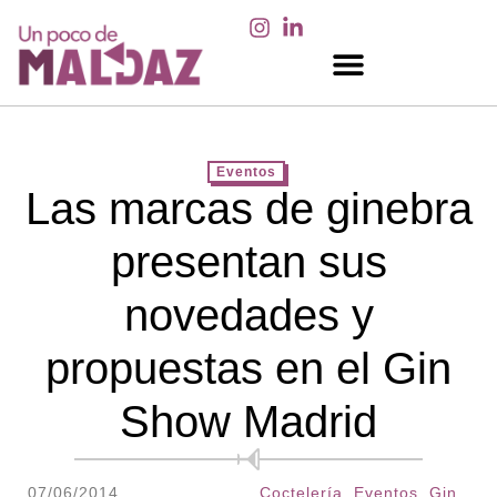
EN LOS MEDIOS
Eventos
Las marcas de ginebra
presentan sus
novedades y
propuestas en el Gin
Show Madrid
07/06/2014
Coctelería
,
Eventos
,
Gin