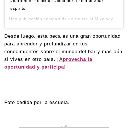
#bartender #cocktail #cocteleria #curso #bar
#spirits
Una publicación compartida de
House of Mixology
(@houseofmixology) el
Desde luego, esta beca es una gran oportunidad
para aprender y profundizar en tus
conocimientos sobre el mundo del bar y más aún
si vives en otro país.
¡Aprovecha la
oportunidad y participa!
Foto cedida por la escuela.