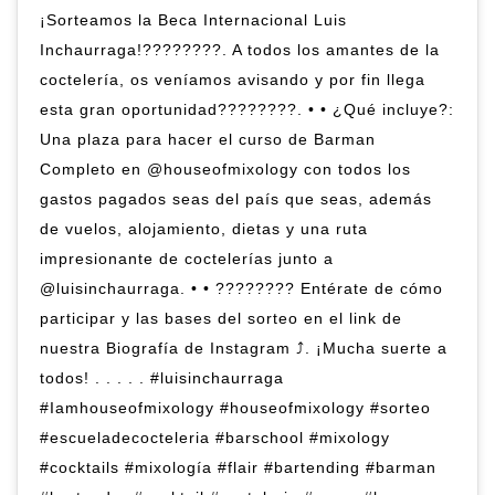
¡Sorteamos la Beca Internacional Luis
Inchaurraga!????????. A todos los amantes de la
coctelería, os veníamos avisando y por fin llega
esta gran oportunidad????????. • • ¿Qué incluye?:
Una plaza para hacer el curso de Barman
Completo en @houseofmixology con todos los
gastos pagados seas del país que seas, además
de vuelos, alojamiento, dietas y una ruta
impresionante de coctelerías junto a
@luisinchaurraga. • • ???????? Entérate de cómo
participar y las bases del sorteo en el link de
nuestra Biografía de Instagram ⤴️. ¡Mucha suerte a
todos! . . . . . #luisinchaurraga
#Iamhouseofmixology #houseofmixology #sorteo
#escueladecocteleria #barschool #mixology
#cocktails #mixología #flair #bartending #barman