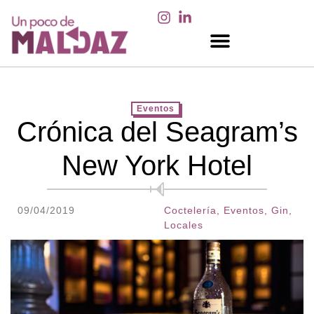
EN LOS MEDIOS
Eventos
Crónica del Seagram’s
New York Hotel
09/04/2019
Coctelería
,
Eventos
,
Gin
,
Locales