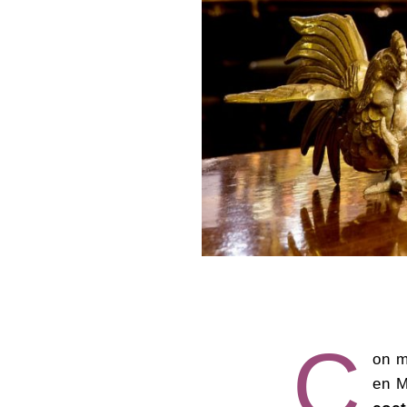
C
on m
en M