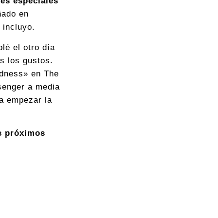
les especiales
ñado en
 incluyo.
lé el otro día
s los gustos.
dness» en The
senger a media
a empezar la
os próximos