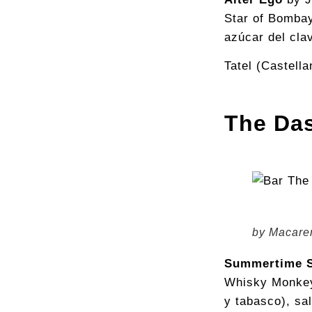
Star of Bombay
azúcar del cla
Tatel (Castella
The Da
by Macare
Summertime 
Whisky Monkey 
y tabasco), sal