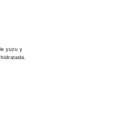
 de yuzu y
shidratada.