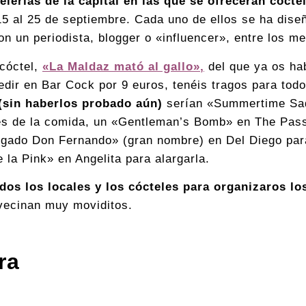
elerías de la capital en las que se ofrecerán cócte
15 al 25 de septiembre. Cada uno de ellos se ha dise
n un periodista, blogger o «influencer», entre los me
cóctel,
«La Maldaz mató al gallo»
,
del que ya os hab
edir en Bar Cock por 9 euros, tenéis tragos para todo
 (sin haberlos probado aún)
serían «Summertime Sa
es de la comida, un «Gentleman’s Bomb» en The Pas
igado Don Fernando» (gran nombre) en Del Diego par
 la Pink» en Angelita para alargarla.
odos los locales y los cócteles para organizaros l
vecinan muy moviditos.
ra