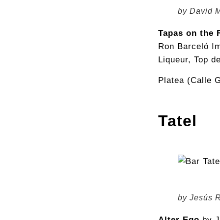
by David 
Tapas on the 
Ron Barceló Im
Liqueur, Top d
Platea (Calle G
Tatel
by Jesús 
Alter Ego
by J