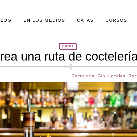
BLOG
EN LOS MEDIOS
CATAS
CURSOS
Bares
rea una ruta de coctelerí
Coctelería
,
Gin
,
Locales
,
Rec