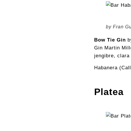
by Fran G
Bow Tie Gin
b
Gin Martin Mill
jengibre, clar
Habanera (Call
Platea