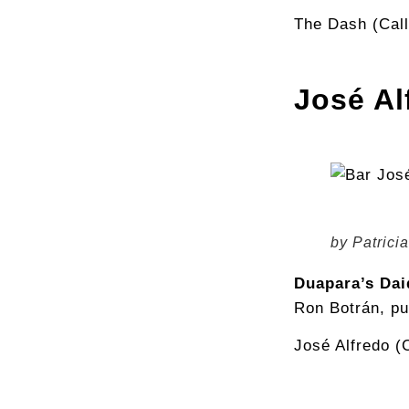
The Dash (Calle
José Al
by Patric
Duapara’s Dai
Ron Botrán, pu
José Alfredo (C