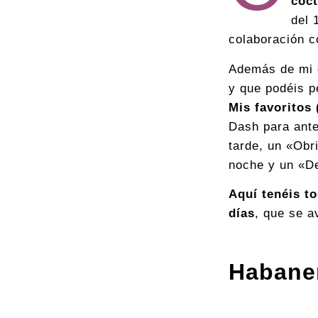
coct
del 
colaboración co
Además de mi 
y que podéis p
Mis favoritos
Dash para ant
tarde, un «Obr
noche y un «De
Aquí tenéis t
días
, que se a
Habane