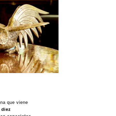
ana que viene
e
diez