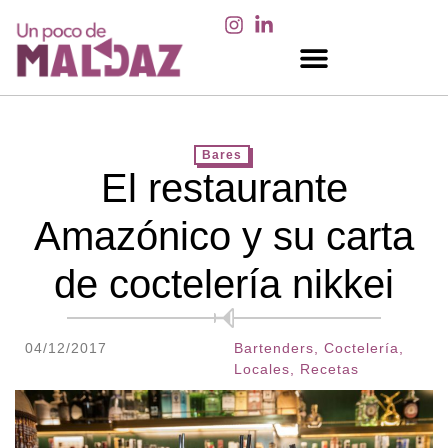
EN LOS MEDIOS
Bares
El restaurante
Amazónico y su carta
de coctelería nikkei
04/12/2017
Bartenders
,
Coctelería
,
Locales
,
Recetas