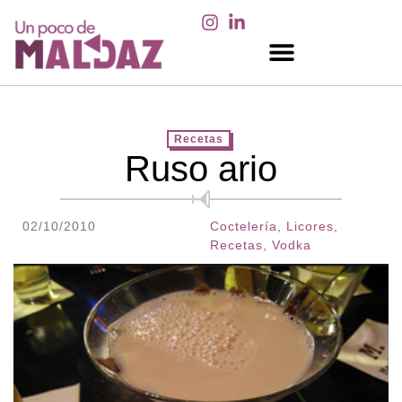
EN LOS MEDIOS
Recetas
Ruso ario
02/10/2010
Coctelería
,
Licores
,
Recetas
,
Vodka